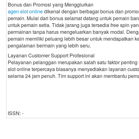
Bonus dan Promosi yang Menggiurkan
agen slot online
dikenal dengan berbagai bonus dan promo
pemain. Mulai dari bonus selamat datang untuk pemain ba
untuk pemain setia. Tidak jarang juga tersedia free spin y
permainan tanpa harus mengeluarkan banyak modal. Denga
pemain memiliki peluang lebih besar untuk mendapatkan k
pengalaman bermain yang lebih seru.
Layanan Customer Support Profesional
Pelayanan pelanggan merupakan salah satu faktor penting 
slot online terpercaya biasanya menyediakan layanan cus
selama 24 jam penuh. Tim support ini akan membantu pe
ISSN: -