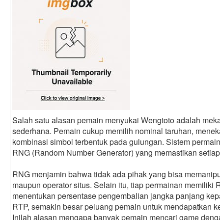
Salah satu alasan pemain menyukai Wengtoto adalah mek
sederhana. Pemain cukup memilih nominal taruhan, menek
kombinasi simbol terbentuk pada gulungan. Sistem perma
RNG (Random Number Generator) yang memastikan setiap pu
RNG menjamin bahwa tidak ada pihak yang bisa memanipul
maupun operator situs. Selain itu, tiap permainan memiliki 
menentukan persentase pengembalian jangka panjang kepad
RTP, semakin besar peluang pemain untuk mendapatkan k
Inilah alasan mengapa banyak pemain mencari game deng