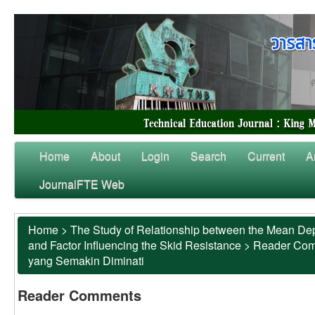
Home
About
Login
Search
Current
A
JournalFTE Web
Home
>
The Study of Relationship between the Mean Dep
and Factor Influencing the Skid Resistance
>
Reader Co
yang Semakin Diminati
Reader Comments