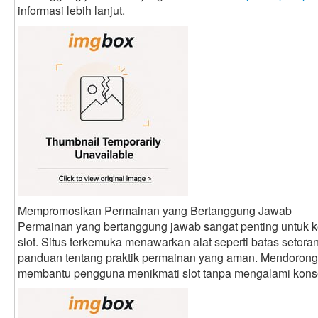
informasi lebih lanjut.
Mempromosikan Permainan yang Bertanggung Jawab
Permainan yang bertanggung jawab sangat penting untuk k
slot. Situs terkemuka menawarkan alat seperti batas setoran
panduan tentang praktik permainan yang aman. Mendoron
membantu pengguna menikmati slot tanpa mengalami konse