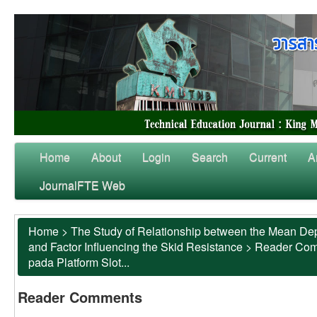
Home
About
Login
Search
Current
A
JournalFTE Web
Home
>
The Study of Relationship between the Mean Dep
and Factor Influencing the Skid Resistance
>
Reader Co
pada Platform Slot...
Reader Comments