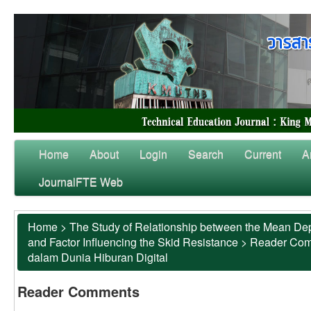
Home
About
Login
Search
Current
A
JournalFTE Web
Home
>
The Study of Relationship between the Mean Dep
and Factor Influencing the Skid Resistance
>
Reader Co
dalam Dunia Hiburan Digital
Reader Comments