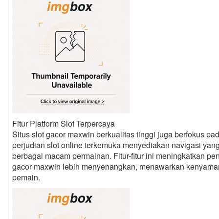
Fitur Platform Slot Terpercaya
Situs slot gacor maxwin berkualitas tinggi juga berfokus 
perjudian slot online terkemuka menyediakan navigasi yang 
berbagai macam permainan. Fitur-fitur ini meningkatkan p
gacor maxwin lebih menyenangkan, menawarkan kenyaman
pemain.