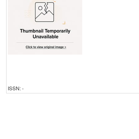
ISSN: -