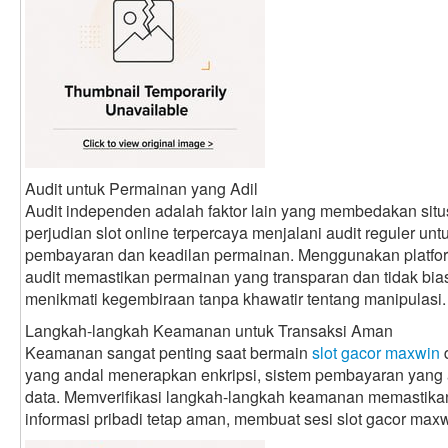
Audit untuk Permainan yang Adil
Audit independen adalah faktor lain yang membedakan situs
perjudian slot online terpercaya menjalani audit reguler un
pembayaran dan keadilan permainan. Menggunakan platfor
audit memastikan permainan yang transparan dan tidak bi
menikmati kegembiraan tanpa khawatir tentang manipulasi.
Langkah-langkah Keamanan untuk Transaksi Aman
Keamanan sangat penting saat bermain
slot gacor maxwin
d
yang andal menerapkan enkripsi, sistem pembayaran yang 
data. Memverifikasi langkah-langkah keamanan memastikan
informasi pribadi tetap aman, membuat sesi slot gacor max