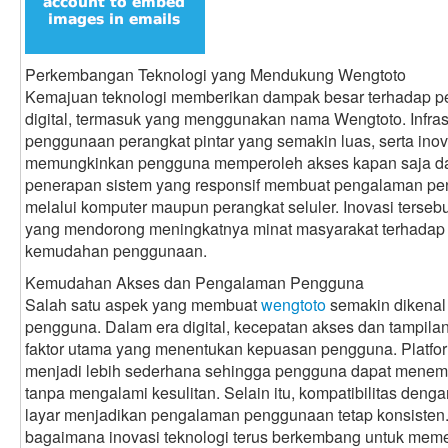
Perkembangan Teknologi yang Mendukung Wengtoto
Kemajuan teknologi memberikan dampak besar terhadap p
digital, termasuk yang menggunakan nama Wengtoto. Infrastr
penggunaan perangkat pintar yang semakin luas, serta inov
memungkinkan pengguna memperoleh akses kapan saja dan 
penerapan sistem yang responsif membuat pengalaman pen
melalui komputer maupun perangkat seluler. Inovasi tersebu
yang mendorong meningkatnya minat masyarakat terhadap 
kemudahan penggunaan.
Kemudahan Akses dan Pengalaman Pengguna
Salah satu aspek yang membuat
wengtoto
semakin dikenal
pengguna. Dalam era digital, kecepatan akses dan tampil
faktor utama yang menentukan kepuasan pengguna. Platfor
menjadi lebih sederhana sehingga pengguna dapat menemu
tanpa mengalami kesulitan. Selain itu, kompatibilitas deng
layar menjadikan pengalaman penggunaan tetap konsisten
bagaimana inovasi teknologi terus berkembang untuk mem