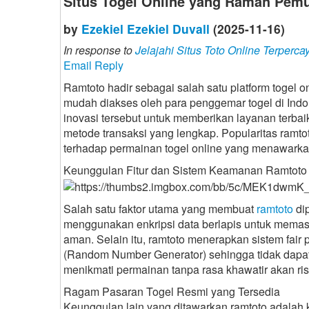
Situs Togel Online yang Ramah Pemu
by
Ezekiel Ezekiel Duvall
(2025-11-16)
In response to
Jelajahi Situs Toto Online Terperca
Email Reply
Ramtoto hadir sebagai salah satu platform toge
mudah diakses oleh para penggemar togel di Ind
inovasi tersebut untuk memberikan layanan terbai
metode transaksi yang lengkap. Popularitas ramt
terhadap permainan togel online yang menawark
Keunggulan Fitur dan Sistem Keamanan Ramtoto
Salah satu faktor utama yang membuat
ramtoto
dip
menggunakan enkripsi data berlapis untuk memast
aman. Selain itu, ramtoto menerapkan sistem fair
(Random Number Generator) sehingga tidak dapat
menikmati permainan tanpa rasa khawatir akan ri
Ragam Pasaran Togel Resmi yang Tersedia
Keunggulan lain yang ditawarkan ramtoto adalah 