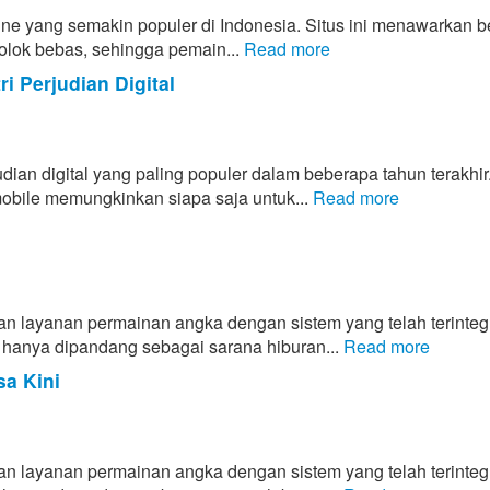
line yang semakin populer di Indonesia. Situs ini menawarkan 
colok bebas, sehingga pemain...
Read more
 Perjudian Digital
udian digital yang paling populer dalam beberapa tahun terakhir
obile memungkinkan siapa saja untuk...
Read more
an layanan permainan angka dengan sistem yang telah terinteg
k hanya dipandang sebagai sarana hiburan...
Read more
sa Kini
an layanan permainan angka dengan sistem yang telah terinteg