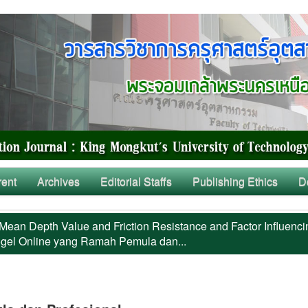
rent
Archives
Editorial Staffs
Publishing Ethics
D
Mean Depth Value and Friction Resistance and Factor Influenci
ogel Online yang Ramah Pemula dan...