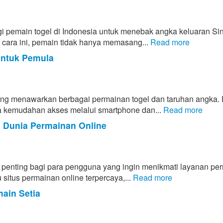
i pemain togel di Indonesia untuk menebak angka keluaran Si
n cara ini, pemain tidak hanya memasang...
Read more
untuk Pemula
yang menawarkan berbagai permainan togel dan taruhan angka. 
ena kemudahan akses melalui smartphone dan...
Read more
 Dunia Permainan Online
penting bagi para pengguna yang ingin menikmati layanan pe
 situs permainan online terpercaya,...
Read more
main Setia