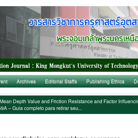
rent
Archives
Editorial Staffs
Publishing Ethics
D
Mean Depth Value and Friction Resistance and Factor Influenci
9A – Guia completo para retirar seu...