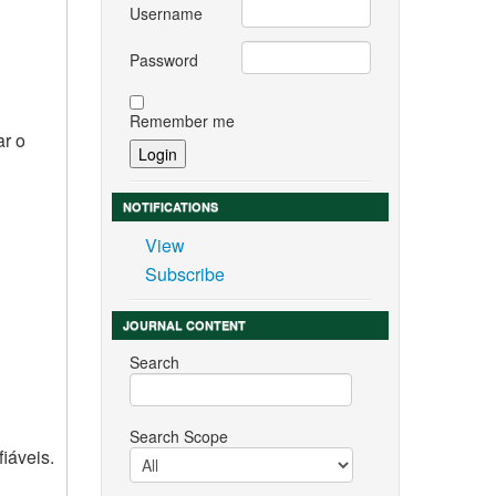
Username
Password
Remember me
ar o
NOTIFICATIONS
View
Subscribe
JOURNAL CONTENT
Search
Search Scope
iáveis.