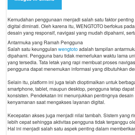
Kemudahan penggunaan menjadi salah satu faktor penting
digital diminati. Oleh karena itu, WENGTOTO berfokus pa
desain yang responsif, navigasi yang mudah dipahami, serta
Antarmuka yang Ramah Pengguna
Salah satu keunggulan
wengtoto
adalah tampilan antarmuk
dipahami. Pengguna baru tidak memerlukan waktu lama unt
yang tersedia. Tata letak yang rapi membuat proses naviga
pengguna dapat menemukan informasi yang dibutuhkan de
Selain itu, platform ini juga telah dioptimalkan untuk berb
smartphone, tablet, maupun desktop, pengguna tetap dapa
konsisten. Pendekatan ini menunjukkan pentingnya desain
kenyamanan saat mengakses layanan digital.
Kecepatan akses juga menjadi nilai tambah. Sistem yang 
lebih cepat sehingga aktivitas pengguna tidak terganggu ol
Hal ini menjadi salah satu aspek penting dalam memberikan