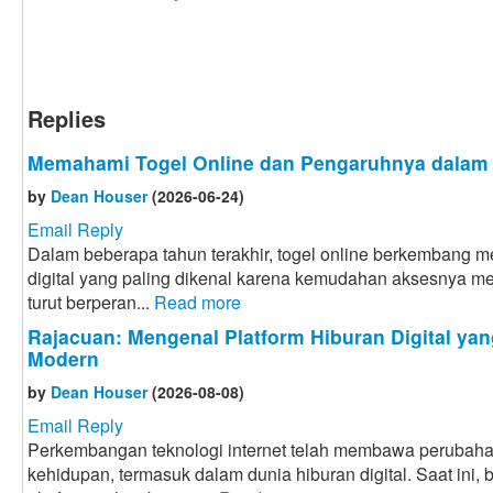
Replies
Memahami Togel Online dan Pengaruhnya dalam
by
Dean Houser
(2026-06-24)
Email Reply
Dalam beberapa tahun terakhir, togel online berkembang me
digital yang paling dikenal karena kemudahan aksesnya melal
turut berperan...
Read more
Rajacuan: Mengenal Platform Hiburan Digital yan
Modern
by
Dean Houser
(2026-08-08)
Email Reply
Perkembangan teknologi internet telah membawa perubaha
kehidupan, termasuk dalam dunia hiburan digital. Saat in