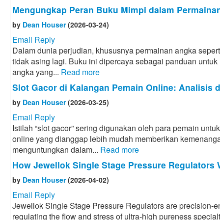
Mengungkap Peran Buku Mimpi dalam Permaina
by
Dean Houser
(2026-03-24)
Email Reply
Dalam dunia perjudian, khususnya permainan angka seperti 
tidak asing lagi. Buku ini dipercaya sebagai panduan untu
angka yang...
Read more
Slot Gacor di Kalangan Pemain Online: Analisis d
by
Dean Houser
(2026-03-25)
Email Reply
Istilah “slot gacor” sering digunakan oleh para pemain un
online yang dianggap lebih mudah memberikan kemenangan
menguntungkan dalam...
Read more
How Jewellok Single Stage Pressure Regulators
by
Dean Houser
(2026-04-02)
Email Reply
Jewellok Single Stage Pressure Regulators are precision-
regulating the flow and stress of ultra-high pureness special