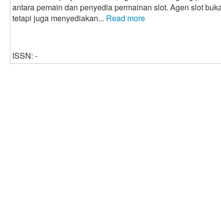
antara pemain dan penyedia permainan slot. Agen slot buk
tetapi juga menyediakan...
Read more
ISSN: -