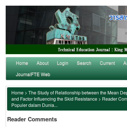
Home
About
Login
Search
Current
A
JournalFTE Web
Home
>
The Study of Relationship between the Mean Dep
and Factor Influencing the Skid Resistance
>
Reader Co
Populer dalam Dunia...
Reader Comments