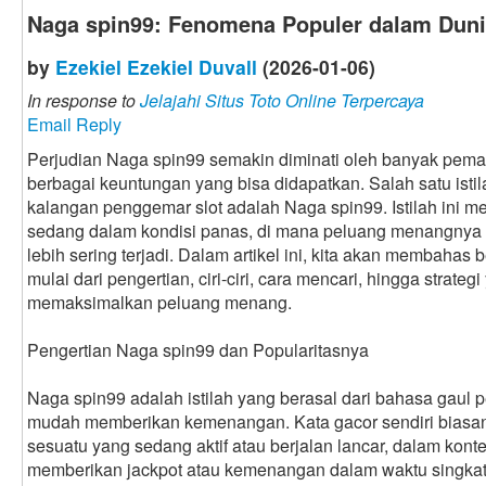
Naga spin99: Fenomena Populer dalam Dunia
by
Ezekiel Ezekiel Duvall
(2026-01-06)
In response to
Jelajahi Situs Toto Online Terpercaya
Email Reply
Perjudian Naga spin99 semakin diminati oleh banyak pem
berbagai keuntungan yang bisa didapatkan. Salah satu istil
kalangan penggemar slot adalah Naga spin99. Istilah ini m
sedang dalam kondisi panas, di mana peluang menangnya 
lebih sering terjadi. Dalam artikel ini, kita akan membahas
mulai dari pengertian, ciri-ciri, cara mencari, hingga strate
memaksimalkan peluang menang.
Pengertian Naga spin99 dan Popularitasnya
Naga spin99 adalah istilah yang berasal dari bahasa gaul pe
mudah memberikan kemenangan. Kata gacor sendiri bias
sesuatu yang sedang aktif atau berjalan lancar, dalam konte
memberikan jackpot atau kemenangan dalam waktu singkat.