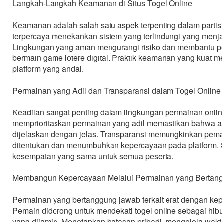
Langkah-Langkah Keamanan di Situs Togel Online
Keamanan adalah salah satu aspek terpenting dalam partis
terpercaya menekankan sistem yang terlindungi yang menjag
Lingkungan yang aman mengurangi risiko dan membantu pe
bermain game lotere digital. Praktik keamanan yang kuat m
platform yang andal.
Permainan yang Adil dan Transparansi dalam Togel Online
Keadilan sangat penting dalam lingkungan permainan online
memprioritaskan permainan yang adil memastikan bahwa atu
dijelaskan dengan jelas. Transparansi memungkinkan pem
ditentukan dan menumbuhkan kepercayaan pada platform. 
kesempatan yang sama untuk semua peserta.
Membangun Kepercayaan Melalui Permainan yang Bertan
Permainan yang bertanggung jawab terkait erat dengan kepe
Pemain didorong untuk mendekati togel online sebagai hi
yang dijamin. Menetapkan batasan pribadi, mengelola wak