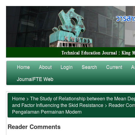
Home
About
Login
Search
Current
A
JournalFTE Web
Home
>
The Study of Relationship between the Mean Dep
and Factor Influencing the Skid Resistance
>
Reader Co
Pengalaman Permainan Modern
Reader Comments