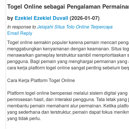
Togel Online sebagai Pengalaman Permain
by
Ezekiel Ezekiel Duvall
(2026-01-07)
In response to
Jelajahi Situs Toto Online Terpercaya
Email Reply
Togel online semakin populer karena pemain mencari penga
menggabungkan kenyamanan dengan keamanan. Situs togel
menawarkan gameplay terstruktur sambil memprioritaskan s
pengguna. Bagi pemain yang menghargai permainan yang
cara kerja platform togel online sangat penting sebelum berp
Cara Kerja Platform Togel Online
Platform togel online beroperasi melalui sistem digital yan
pemrosesan hasil, dan interaksi pengguna. Tata letak yang je
membantu pemain memahami alur permainan. Ketika platfo
yang sederhana dan terstruktur, pemain dapat fokus meni
yang tidak perlu.