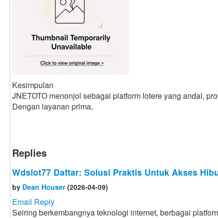
Kesimpulan
JNETOTO menonjol sebagai platform lotere yang andal, pr
Dengan layanan prima,
Replies
Wdslot77 Daftar: Solusi Praktis Untuk Akses Hibu
by
Dean Houser
(2026-04-09)
Email Reply
Seiring berkembangnya teknologi internet, berbagai platfo