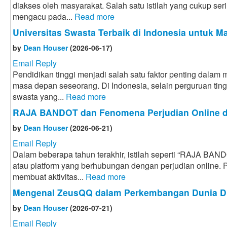
diakses oleh masyarakat. Salah satu istilah yang cukup seri
mengacu pada...
Read more
Universitas Swasta Terbaik di Indonesia untuk 
by
Dean Houser
(2026-06-17)
Email Reply
Pendidikan tinggi menjadi salah satu faktor penting dalam
masa depan seseorang. Di Indonesia, selain perguruan tingg
swasta yang...
Read more
RAJA BANDOT dan Fenomena Perjudian Online di 
by
Dean Houser
(2026-06-21)
Email Reply
Dalam beberapa tahun terakhir, istilah seperti “RAJA BAND
atau platform yang berhubungan dengan perjudian online. 
membuat aktivitas...
Read more
Mengenal ZeusQQ dalam Perkembangan Dunia Dig
by
Dean Houser
(2026-07-21)
Email Reply