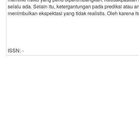
selalu ada. Selain itu, ketergantungan pada prediksi atau a
menimbulkan ekspektasi yang tidak realistis. Oleh karena it
ISSN: -