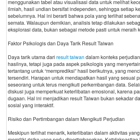
menggunakan tabel atau visualisasi data untuk melihat ke
ilmiah, hasil undian bersifat independen, sehingga setiap k
sebelumnya. Hal ini berarti bahwa pola yang terlihat seben
semata. Walaupun demikian, analisis tetap dilakukan sebaga
eksplorasi data, bukan sebagai metode pasti untuk meraih 
Faktor Psikologis dan Daya Tarik Result Taiwan
Daya tarik utama dari
result taiwan
dalam konteks perjudian
hasilnya, tetapi juga pada aspek psikologis yang menyert
tertantang untuk “memprediksi” hasil berikutnya, yang menc
tersendiri. Harapan untuk mendapatkan hasil yang sesuai p
seseorang untuk terus mengikuti perkembangan data. Selai
diskusi juga memperkuat keterlibatan emosional, karena par
dugaan. Hal ini menjadikan result Taiwan bukan sekadar dat
sosial yang interaktif.
Risiko dan Pertimbangan dalam Mengikuti Perjudian
Meskipun terlihat menarik, keterlibatan dalam aktivitas yan
memiliki risiko yang perlu dipertimbangkan. Ketidakpastia