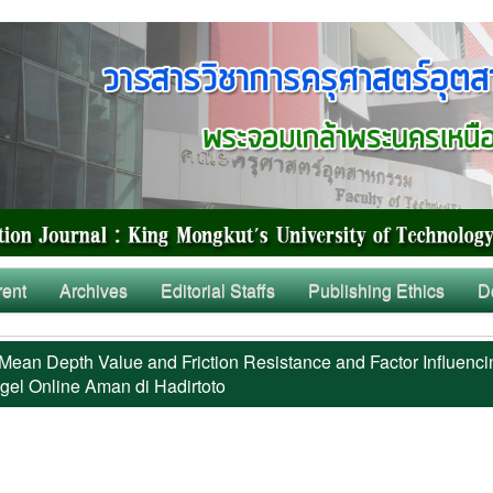
rent
Archives
Editorial Staffs
Publishing Ethics
D
Mean Depth Value and Friction Resistance and Factor Influenci
gel Online Aman di Hadirtoto