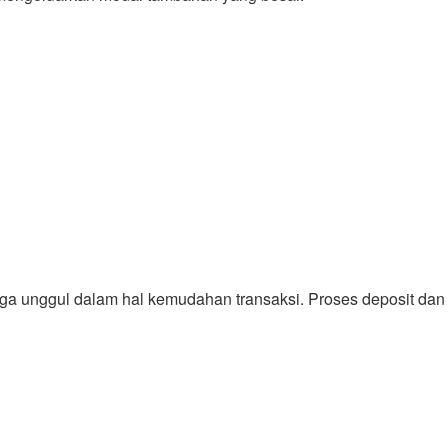
ga unggul dalam hal kemudahan transaksi. Proses deposit dan