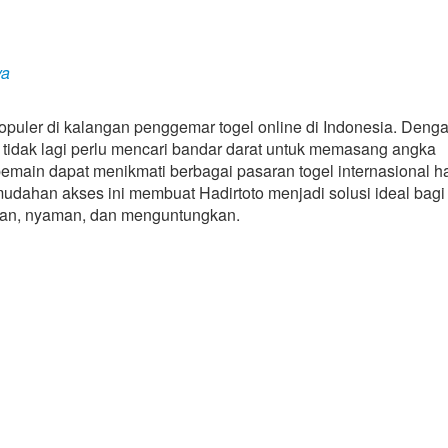
ya
 populer di kalangan penggemar togel online di Indonesia. Deng
tidak lagi perlu mencari bandar darat untuk memasang angka
pemain dapat menikmati berbagai pasaran togel internasional 
udahan akses ini membuat Hadirtoto menjadi solusi ideal bag
man, nyaman, dan menguntungkan.