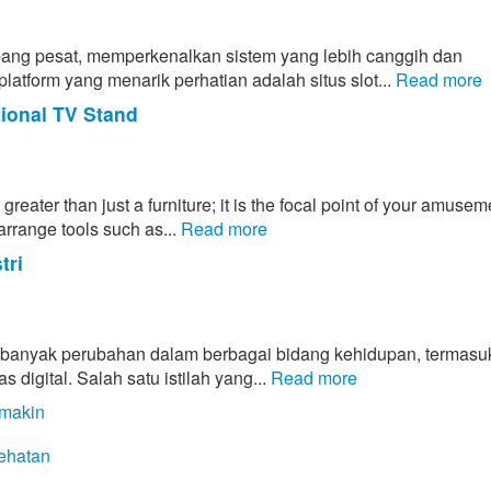
mbang pesat, memperkenalkan sistem yang lebih canggih dan
atform yang menarik perhatian adalah situs slot...
Read more
ional TV Stand
reater than just a furniture; it is the focal point of your amusem
 arrange tools such as...
Read more
tri
 banyak perubahan dalam berbagai bidang kehidupan, termasu
 digital. Salah satu istilah yang...
Read more
emakin
ehatan