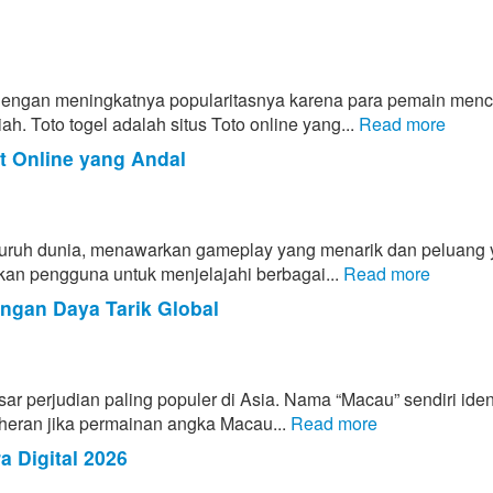
 dengan meningkatnya popularitasnya karena para pemain menc
. Toto togel adalah situs Toto online yang...
Read more
ot Online yang Andal
seluruh dunia, menawarkan gameplay yang menarik dan peluang
kan pengguna untuk menjelajahi berbagai...
Read more
ngan Daya Tarik Global
ar perjudian paling populer di Asia. Nama “Macau” sendiri iden
 heran jika permainan angka Macau...
Read more
a Digital 2026