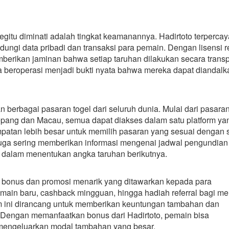
egitu diminati adalah tingkat keamanannya. Hadirtoto terpercay
ungi data pribadi dan transaksi para pemain. Dengan lisensi 
berikan jaminan bahwa setiap taruhan dilakukan secara trans
ama beroperasi menjadi bukti nyata bahwa mereka dapat diandalk
n berbagai pasaran togel dari seluruh dunia. Mulai dari pasaran
pang dan Macau, semua dapat diakses dalam satu platform ya
empatan lebih besar untuk memilih pasaran yang sesuai dengan s
 juga sering memberikan informasi mengenai jadwal pengundian
 dalam menentukan angka taruhan berikutnya.
ai bonus dan promosi menarik yang ditawarkan kepada para
main baru, cashback mingguan, hingga hadiah referral bagi me
 ini dirancang untuk memberikan keuntungan tambahan dan
Dengan memanfaatkan bonus dari Hadirtoto, pemain bisa
engeluarkan modal tambahan yang besar.