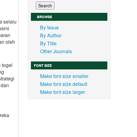
BROWSE
a selalu
By Issue
resmi
paran
By Author
an oleh
By Title
Other Journals
 togel
FONT SIZE
ng
Make font size smaller
trategi
Make font size default
 dan
Make font size larger
reka