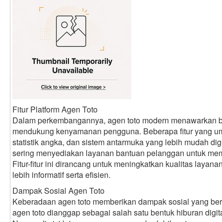
Fitur Platform Agen Toto
Dalam perkembangannya, agen toto modern menawarkan be
mendukung kenyamanan pengguna. Beberapa fitur yang umum
statistik angka, dan sistem antarmuka yang lebih mudah digu
sering menyediakan layanan bantuan pelanggan untuk m
Fitur-fitur ini dirancang untuk meningkatkan kualitas lay
lebih informatif serta efisien.
Dampak Sosial Agen Toto
Keberadaan agen toto memberikan dampak sosial yang berag
agen toto dianggap sebagai salah satu bentuk hiburan digi