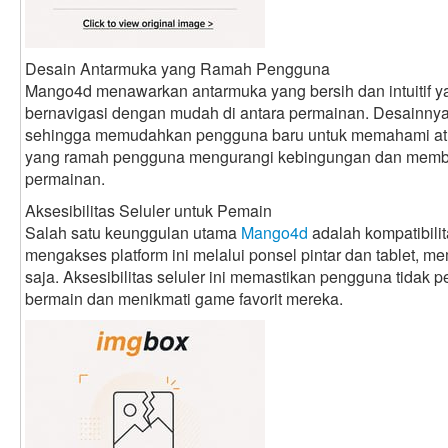
Desain Antarmuka yang Ramah Pengguna
Mango4d menawarkan antarmuka yang bersih dan intuitif 
bernavigasi dengan mudah di antara permainan. Desainny
sehingga memudahkan pengguna baru untuk memahami atur
yang ramah pengguna mengurangi kebingungan dan memba
permainan.
Aksesibilitas Seluler untuk Pemain
Salah satu keunggulan utama
Mango4d
adalah kompatibili
mengakses platform ini melalui ponsel pintar dan tablet,
saja. Aksesibilitas seluler ini memastikan pengguna tida
bermain dan menikmati game favorit mereka.