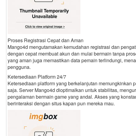
Proses Registrasi Cepat dan Aman
Mango4d mengutamakan kemudahan registrasi dan pengat
dengan cepat membuat akun dan mulai bermain tanpa prosed
yang aman juga memastikan data pemain terlindungi, men
pengguna.
Ketersediaan Platform 24/7
Ketersediaan platform yang berkelanjutan memungkinkan 
saja. Server Mango4d dioptimalkan untuk stabilitas, mengu
pengalaman bermain game yang andal. Akses yang konsta
berinteraksi dengan situs kapan pun mereka mau.