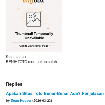
Kesimpulan
BENIHTOTO merupakan salah
Replies
Apakah Situs Toto Benar-Benar Ada? Penjelasa
by
Dean Houser
(2026-03-23)