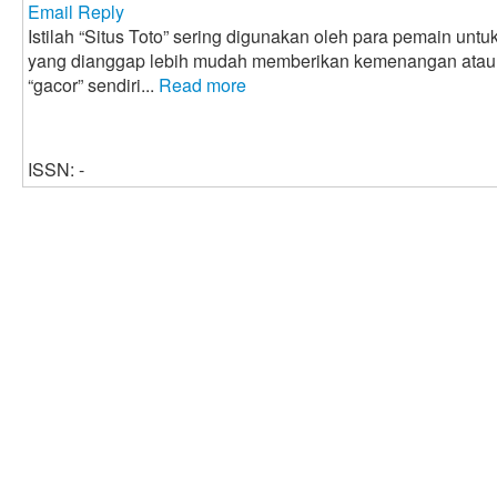
Email Reply
Istilah “Situs Toto” sering digunakan oleh para pemain un
yang dianggap lebih mudah memberikan kemenangan atau ja
“gacor” sendiri...
Read more
ISSN: -