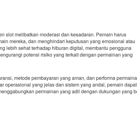
en slot melibatkan moderasi dan kesadaran. Pemain harus
main mereka, dan menghindari keputusan yang emosional atau
ng lebih sehat terhadap hiburan digital, membantu pengguna
gurangi potensi risiko yang terkait dengan permainan yang
ransi, metode pembayaran yang aman, dan performa permain
ar operasional yang jelas dan sistem yang andal, pemain dapat
a menggabungkan permainan yang adil dengan dukungan yang b