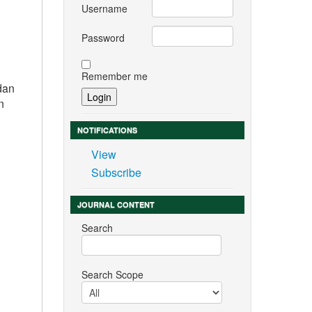
Username
Password
Remember me
dan
n
NOTIFICATIONS
View
Subscribe
JOURNAL CONTENT
Search
Search Scope