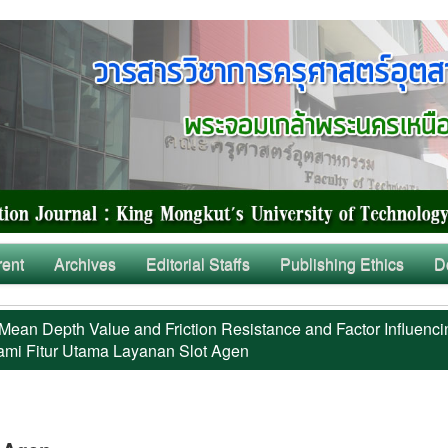
rent
Archives
Editorial Staffs
Publishing Ethics
D
Mean Depth Value and Friction Resistance and Factor Influenci
i Fitur Utama Layanan Slot Agen