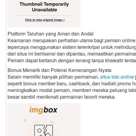
Platform Taruhan yang Aman dan Andal
Keamanan merupakan perhatian utama bagi pemain online, d
tepercaya menggunakan sistem terenkripsi untuk melindung
dari situs ini berlisensi dan dipantau, memastikan permaina
Pemain dapat bertaruh dengan tenang tanpa khawatir tenta
Bonus Menarik dan Potensi Kemenangan Nyata
Selain memiliki banyak pilihan permainan,
situs toto online
seperti bonus member baru, cashback, dan hadiah promo h
meningkatkan modal pemain, memberi mereka peluang leb
besar sambil menikmati permainan favorit mereka.