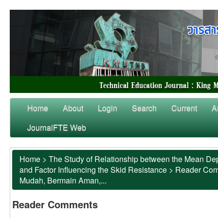
Home
About
Login
Search
Current
A
JournalFTE Web
Home
>
The Study of Relationship between the Mean Dep
and Factor Influencing the Skid Resistance
>
Reader Co
Mudah, Bermain Aman,...
Reader Comments