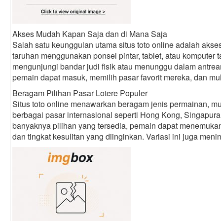
Akses Mudah Kapan Saja dan di Mana Saja
Salah satu keunggulan utama situs toto online adalah aks
taruhan menggunakan ponsel pintar, tablet, atau komputer 
mengunjungi bandar judi fisik atau menunggu dalam antrea
pemain dapat masuk, memilih pasar favorit mereka, dan mula
Beragam Pilihan Pasar Lotere Populer
Situs toto online menawarkan beragam jenis permainan, mu
berbagai pasar internasional seperti Hong Kong, Singapur
banyaknya pilihan yang tersedia, pemain dapat menemukan 
dan tingkat kesulitan yang diinginkan. Variasi ini juga me