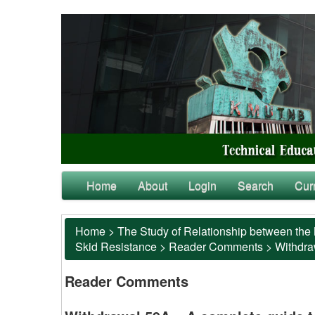
Home
About
Login
Search
Cur
Home
>
The Study of Relationship between the 
Skid Resistance
>
Reader Comments
>
Withdra
Reader Comments