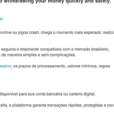
o withdrawing your money quickly and safely.
ya
online ou jogos crash, chega o momento mais esperado: realiz
, seguros e totalmente compatíveis com o mercado brasileiro,
 de maneira simples e sem complicações.
assino
, os prazos de processamento, valores mínimos, regras
isponível para sua conta bancária ou carteira digital.
ia, a plataforma garante transações rápidas, protegidas e conf