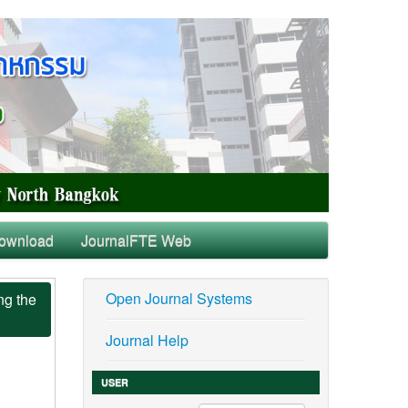
ownload
JournalFTE Web
Open Journal Systems
ng the
Journal Help
USER