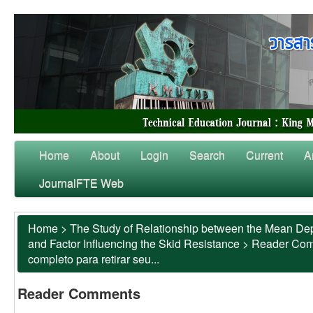
Home
About
Login
Search
Current
A
JournalFTE Web
Home
>
The Study of Relationship between the Mean Dep
and Factor Influencing the Skid Resistance
>
Reader Co
completo para retirar seu...
Reader Comments