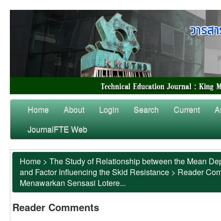
Home
About
Login
Search
Current
A
JournalFTE Web
Home
>
The Study of Relationship between the Mean Dep
and Factor Influencing the Skid Resistance
>
Reader Co
Menawarkan Sensasi Lotere...
Reader Comments