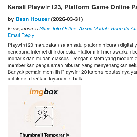
Kenali Playwin123, Platform Game Online P
by
Dean Houser
(2026-03-31)
In response to
Situs Toto Online: Akses Mudah, Bermain 
Email Reply
Playwin123 merupakan salah satu platform hiburan digital 
pengguna internet di Indonesia. Platform ini menawarkan b
menarik dan mudah diakses. Dengan sistem yang modern da
memberikan pengalaman hiburan yang menyenangkan seka
Banyak pemain memilih Playwin123 karena reputasinya yan
untuk memberikan layanan terbaik.