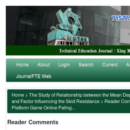
Home
About
Login
Search
Current
A
JournalFTE Web
Home
>
The Study of Relationship between the Mean Dep
and Factor Influencing the Skid Resistance
>
Reader Co
Platform Game Online Paling...
Reader Comments