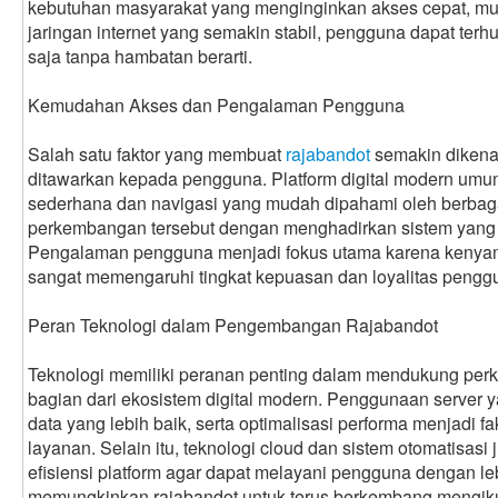
kebutuhan masyarakat yang menginginkan akses cepat, mu
jaringan internet yang semakin stabil, pengguna dapat ter
saja tanpa hambatan berarti.
Kemudahan Akses dan Pengalaman Pengguna
Salah satu faktor yang membuat
rajabandot
semakin dikena
ditawarkan kepada pengguna. Platform digital modern um
sederhana dan navigasi yang mudah dipahami oleh berbaga
perkembangan tersebut dengan menghadirkan sistem yang r
Pengalaman pengguna menjadi fokus utama karena kenya
sangat memengaruhi tingkat kepuasan dan loyalitas pengg
Peran Teknologi dalam Pengembangan Rajabandot
Teknologi memiliki peranan penting dalam mendukung per
bagian dari ekosistem digital modern. Penggunaan server y
data yang lebih baik, serta optimalisasi performa menjadi 
layanan. Selain itu, teknologi cloud dan sistem otomatisa
efisiensi platform agar dapat melayani pengguna dengan lebi
memungkinkan rajabandot untuk terus berkembang mengikut