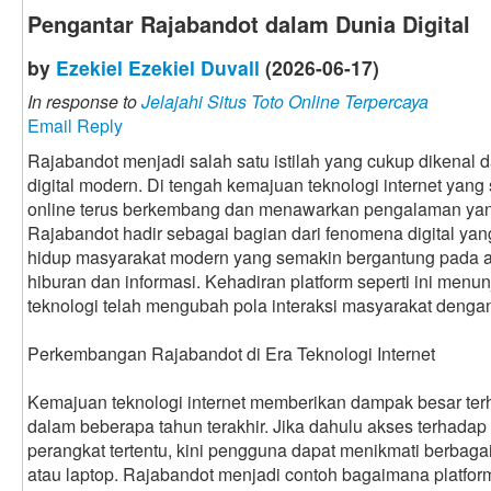
Pengantar Rajabandot dalam Dunia Digital
by
Ezekiel Ezekiel Duvall
(2026-06-17)
In response to
Jelajahi Situs Toto Online Terpercaya
Email Reply
Rajabandot menjadi salah satu istilah yang cukup dikenal
digital modern. Di tengah kemajuan teknologi internet yang
online terus berkembang dan menawarkan pengalaman yang
Rajabandot hadir sebagai bagian dari fenomena digital y
hidup masyarakat modern yang semakin bergantung pada a
hiburan dan informasi. Kehadiran platform seperti ini men
teknologi telah mengubah pola interaksi masyarakat dengan 
Perkembangan Rajabandot di Era Teknologi Internet
Kemajuan teknologi internet memberikan dampak besar te
dalam beberapa tahun terakhir. Jika dahulu akses terhadap 
perangkat tertentu, kini pengguna dapat menikmati berbag
atau laptop. Rajabandot menjadi contoh bagaimana platform