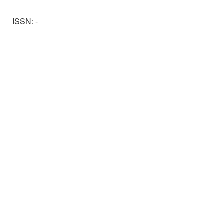
ISSN: -