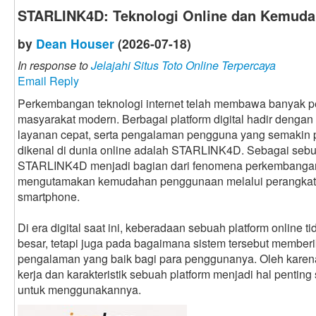
STARLINK4D: Teknologi Online dan Kemudah
by
Dean Houser
(2026-07-18)
In response to
Jelajahi Situs Toto Online Terpercaya
Email Reply
Perkembangan teknologi internet telah membawa banyak 
masyarakat modern. Berbagai platform digital hadir deng
layanan cepat, serta pengalaman pengguna yang semakin p
dikenal di dunia online adalah STARLINK4D. Sebagai sebuah
STARLINK4D menjadi bagian dari fenomena perkembangan 
mengutamakan kemudahan penggunaan melalui perangkat 
smartphone.
Di era digital saat ini, keberadaan sebuah platform online
besar, tetapi juga pada bagaimana sistem tersebut membe
pengalaman yang baik bagi para penggunanya. Oleh karen
kerja dan karakteristik sebuah platform menjadi hal pent
untuk menggunakannya.