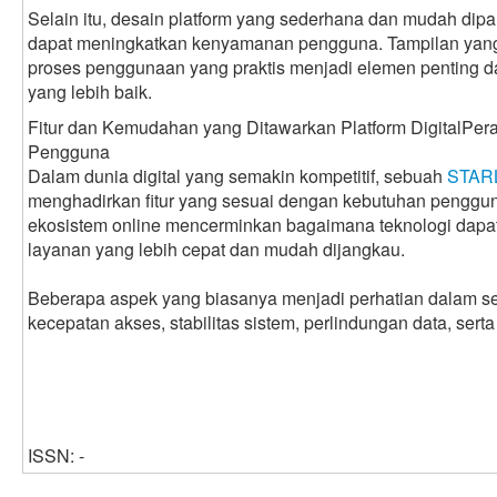
Selain itu, desain platform yang sederhana dan mudah dip
dapat meningkatkan kenyamanan pengguna. Tampilan yang ra
proses penggunaan yang praktis menjadi elemen penting d
yang lebih baik.
Fitur dan Kemudahan yang Ditawarkan Platform DigitalPe
Pengguna
Dalam dunia digital yang semakin kompetitif, sebuah
STAR
menghadirkan fitur yang sesuai dengan kebutuhan penggu
ekosistem online mencerminkan bagaimana teknologi dapa
layanan yang lebih cepat dan mudah dijangkau.
Beberapa aspek yang biasanya menjadi perhatian dalam sebu
kecepatan akses, stabilitas sistem, perlindungan data, ser
ISSN: -