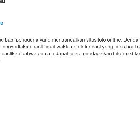
au
ya
ting bagi pengguna yang mengandalkan situs toto online. Denga
au menyediakan hasil tepat waktu dan informasi yang jelas bagi 
memastikan bahwa pemain dapat tetap mendapatkan informasi t
.