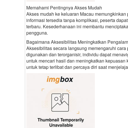
Memahami Pentingnya Akses Mudah
Akses mudah ke keluaran Macau memungkinkan p
informasi tersedia tanpa komplikasi, peserta da
terbaru. Kesederhanaan ini membantu menciptak
pengguna.
Bagaimana Aksesibilitas Meningkatkan Pengala
Aksesibilitas secara langsung memengaruhi cara
digunakan dan terorganisir, individu dapat mena
untuk mencari hasil dan meningkatkan kepuasan 
untuk tetap terlibat dan percaya diri saat menjelaja