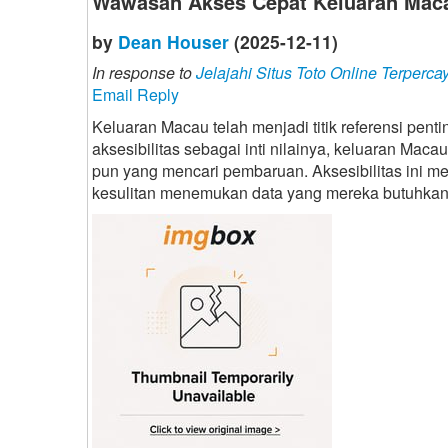
Wawasan Akses Cepat Keluaran Mac
by
Dean Houser
(2025-12-11)
In response to
Jelajahi Situs Toto Online Terperca
Email Reply
Keluaran Macau telah menjadi titik referensi pen
aksesibilitas sebagai inti nilainya, keluaran Mac
pun yang mencari pembaruan. Aksesibilitas ini 
kesulitan menemukan data yang mereka butuhkan