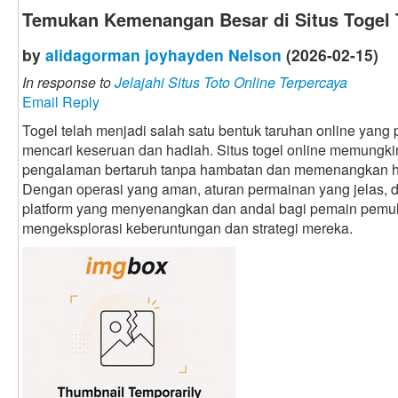
Temukan Kemenangan Besar di Situs Togel 
by
alidagorman joyhayden Nelson
(2026-02-15)
In response to
Jelajahi Situs Toto Online Terpercaya
Email Reply
Togel telah menjadi salah satu bentuk taruhan online yang
mencari keseruan dan hadiah. Situs togel online memungk
pengalaman bertaruh tanpa hambatan dan memenangkan had
Dengan operasi yang aman, aturan permainan yang jelas, dan
platform yang menyenangkan dan andal bagi pemain pemu
mengeksplorasi keberuntungan dan strategi mereka.