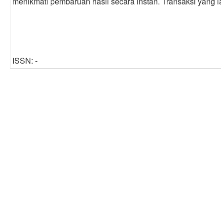
menikmati pembaruan hasil secara instan. Transaksi yang 
ISSN: -