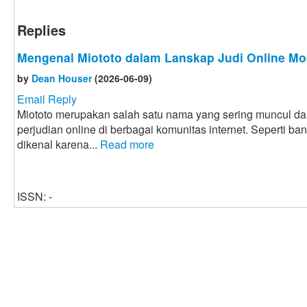
Replies
Mengenal Miototo dalam Lanskap Judi Online M
by
Dean Houser
(2026-06-09)
Email Reply
Miototo merupakan salah satu nama yang sering muncul 
perjudian online di berbagai komunitas internet. Seperti ban
dikenal karena...
Read more
ISSN: -