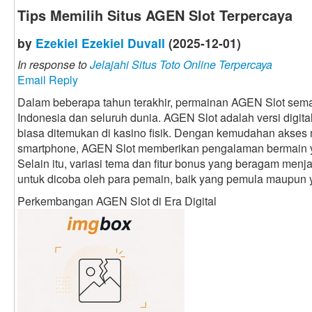
Tips Memilih Situs AGEN Slot Terpercaya
by
Ezekiel Ezekiel Duvall
(2025-12-01)
In response to
Jelajahi Situs Toto Online Terpercaya
Email Reply
Dalam beberapa tahun terakhir, permainan AGEN Slot semak
Indonesia dan seluruh dunia. AGEN Slot adalah versi digital
biasa ditemukan di kasino fisik. Dengan kemudahan akses
smartphone, AGEN Slot memberikan pengalaman bermain yan
Selain itu, variasi tema dan fitur bonus yang beragam men
untuk dicoba oleh para pemain, baik yang pemula maupun
Perkembangan AGEN Slot di Era Digital