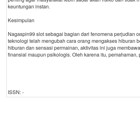
keuntungan instan.
Kesimpulan
Nagaspin99 slot sebagai bagian dari fenomena perjudian
teknologi telah mengubah cara orang mengakses hiburan b
hiburan dan sensasi permainan, aktivitas ini juga membawa ri
finansial maupun psikologis. Oleh karena itu, pemahaman,
ISSN: -