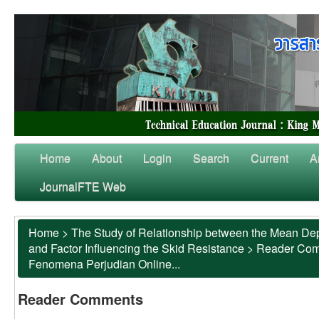
Home
About
Login
Search
Current
A
JournalFTE Web
Home
>
The Study of Relationship between the Mean Dep
and Factor Influencing the Skid Resistance
>
Reader Co
Fenomena Perjudian Online...
Reader Comments