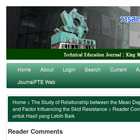
Home
About
Login
Search
Current
A
JournalFTE Web
Home
>
The Study of Relationship between the Mean Dep
and Factor Influencing the Skid Resistance
>
Reader Co
untuk Hasil yang Lebih Baik
Reader Comments