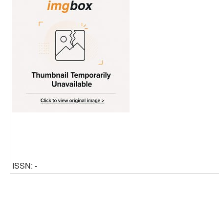
ISSN: -