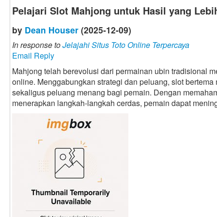
Pelajari Slot Mahjong untuk Hasil yang Lebi
by
Dean Houser
(2025-12-09)
In response to
Jelajahi Situs Toto Online Terpercaya
Email Reply
Mahjong telah berevolusi dari permainan ubin tradisional menj
online. Menggabungkan strategi dan peluang, slot bertem
sekaligus peluang menang bagi pemain. Dengan memaha
menerapkan langkah-langkah cerdas, pemain dapat mening