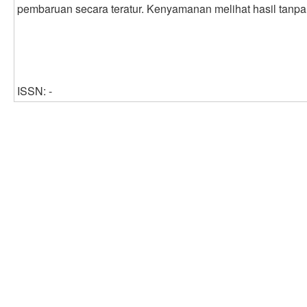
pembaruan secara teratur. Kenyamanan melihat hasil tanpa
ISSN: -