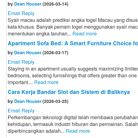
by
Dean Houser
(2026-03-14)
Email Reply
Syair macau adalah prediksi angka togel Macau yang disus
kata khusus. Banyak pemain togel menggunakan syair mac
menentukan angka taruhan...
Read more
Apartment Sofa Bed: A Smart Furniture Choice f
by
Dean Houser
(2026-03-17)
Email Reply
Staying in an apartment usually suggests maximizing limited
bedrooms, selecting furnishings that offers greater than one
important....
Read more
Cara Kerja Bandar Slot dan Sistem di Baliknya
by
Dean Houser
(2026-03-25)
Email Reply
Perkembangan teknologi digital telah membawa perubahan
kehidupan, termasuk industri hiburan dan permainan. Sal
diperbincangkan adalah...
Read more