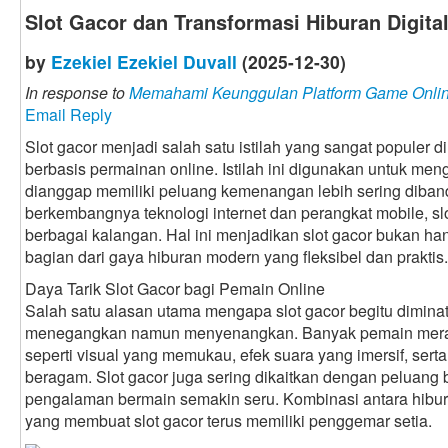
Slot Gacor dan Transformasi Hiburan Digita
by
Ezekiel Ezekiel Duvall
(2025-12-30)
In response to
Memahami Keunggulan Platform Game Onli
Email Reply
Slot gacor menjadi salah satu istilah yang sangat populer di
berbasis permainan online. Istilah ini digunakan untuk m
dianggap memiliki peluang kemenangan lebih sering diband
berkembangnya teknologi internet dan perangkat mobile, s
berbagai kalangan. Hal ini menjadikan slot gacor bukan ha
bagian dari gaya hiburan modern yang fleksibel dan praktis.
Daya Tarik Slot Gacor bagi Pemain Online
Salah satu alasan utama mengapa slot gacor begitu dimina
menegangkan namun menyenangkan. Banyak pemain merasa te
seperti visual yang memukau, efek suara yang imersif, sert
beragam. Slot gacor juga sering dikaitkan dengan peluang
pengalaman bermain semakin seru. Kombinasi antara hibur
yang membuat slot gacor terus memiliki penggemar setia.