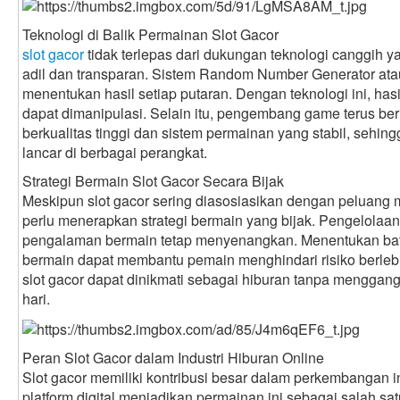
Teknologi di Balik Permainan Slot Gacor
slot gacor
tidak terlepas dari dukungan teknologi canggih 
adil dan transparan. Sistem Random Number Generator at
menentukan hasil setiap putaran. Dengan teknologi ini, hasi
dapat dimanipulasi. Selain itu, pengembang game terus be
berkualitas tinggi dan sistem permainan yang stabil, sehin
lancar di berbagai perangkat.
Strategi Bermain Slot Gacor Secara Bijak
Meskipun slot gacor sering diasosiasikan dengan peluang 
perlu menerapkan strategi bermain yang bijak. Pengelolaan
pengalaman bermain tetap menyenangkan. Menentukan ba
bermain dapat membantu pemain menghindari risiko berleb
slot gacor dapat dinikmati sebagai hiburan tanpa menggang
hari.
Peran Slot Gacor dalam Industri Hiburan Online
Slot gacor memiliki kontribusi besar dalam perkembangan i
platform digital menjadikan permainan ini sebagai salah sa