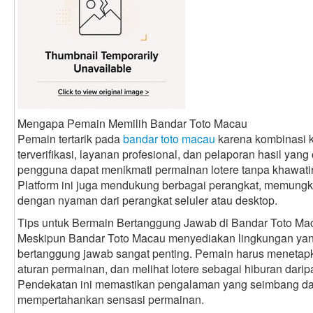
Mengapa Pemain Memilih Bandar Toto Macau
Pemain tertarik pada
bandar toto macau
karena kombinasi k
terverifikasi, layanan profesional, dan pelaporan hasil yan
pengguna dapat menikmati permainan lotere tanpa khawatir
Platform ini juga mendukung berbagai perangkat, memungki
dengan nyaman dari perangkat seluler atau desktop.
Tips untuk Bermain Bertanggung Jawab di Bandar Toto Ma
Meskipun Bandar Toto Macau menyediakan lingkungan yan
bertanggung jawab sangat penting. Pemain harus menetap
aturan permainan, dan melihat lotere sebagai hiburan dari
Pendekatan ini memastikan pengalaman yang seimbang d
mempertahankan sensasi permainan.