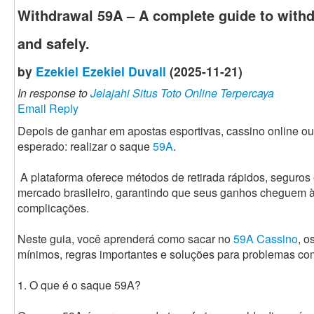
Withdrawal 59A – A complete guide to with
and safely.
by
Ezekiel Ezekiel Duvall
(2025-11-21)
In response to
Jelajahi Situs Toto Online Terpercaya
Email Reply
Depois de ganhar em apostas esportivas, cassino online o
esperado: realizar o saque
59A
.
A plataforma oferece métodos de retirada rápidos, seguros
mercado brasileiro, garantindo que seus ganhos cheguem 
complicações.
Neste guia, você aprenderá como sacar no
59A Cassino
, o
mínimos, regras importantes e soluções para problemas co
1. O que é o saque 59A?