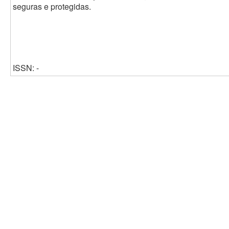
seguras e protegidas.
ISSN: -