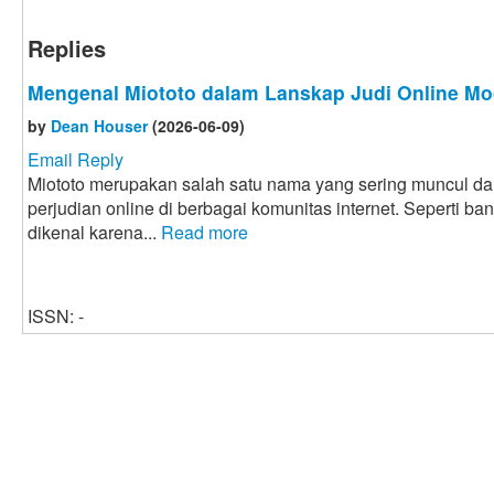
Replies
Mengenal Miototo dalam Lanskap Judi Online M
by
Dean Houser
(2026-06-09)
Email Reply
Miototo merupakan salah satu nama yang sering muncul 
perjudian online di berbagai komunitas internet. Seperti ban
dikenal karena...
Read more
ISSN: -