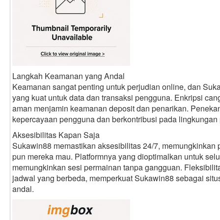
Langkah Keamanan yang Andal
Keamanan sangat penting untuk perjudian online, dan Su
yang kuat untuk data dan transaksi pengguna. Enkripsi c
aman menjamin keamanan deposit dan penarikan. Peneka
kepercayaan pengguna dan berkontribusi pada lingkungan 
Aksesibilitas Kapan Saja
Sukawin88 memastikan aksesibilitas 24/7, memungkinkan
pun mereka mau. Platformnya yang dioptimalkan untuk selule
memungkinkan sesi permainan tanpa gangguan. Fleksibilit
jadwal yang berbeda, memperkuat Sukawin88 sebagai situ
andal.