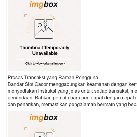
Proses Transaksi yang Ramah Pengguna
Bandar Slot Gacor menggabungkan keamanan dengan kemu
menyediakan instruksi yang jelas untuk setiap transaksi, 
penundaan. Bahkan pemain baru pun dapat dengan cepat m
dan penarikan, memastikan pengalaman bermain yang beb