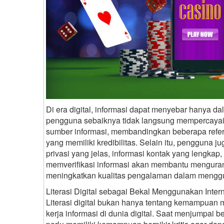
Di era digital, informasi dapat menyebar hanya d
pengguna sebaiknya tidak langsung mempercayai 
sumber informasi, membandingkan beberapa refere
yang memiliki kredibilitas. Selain itu, pengguna 
privasi yang jelas, informasi kontak yang lengka
memverifikasi informasi akan membantu mengurang
meningkatkan kualitas pengalaman dalam menggu
Literasi Digital sebagai Bekal Menggunakan Inter
Literasi digital bukan hanya tentang kemampuan 
kerja informasi di dunia digital. Saat menjumpai 