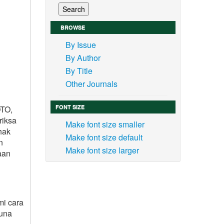
BROWSE
By Issue
By Author
By Title
Other Journals
FONT SIZE
OTO,
riksa
Make font size smaller
hak
Make font size default
n
Make font size larger
aan
mi cara
una