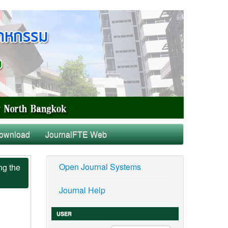
ownload
JournalFTE Web
Open Journal Systems
ng the
Journal Help
USER