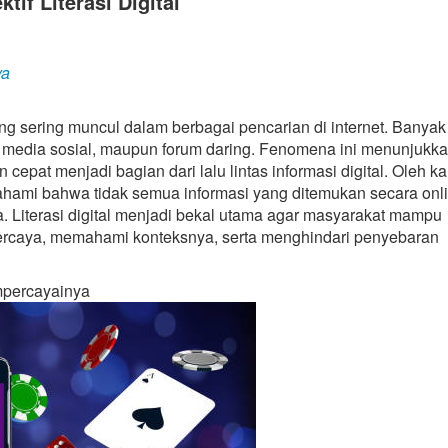
f Literasi Digital
ya
 sering muncul dalam berbagai pencarian di internet. Banyak
media sosial, maupun forum daring. Fenomena ini menunjukk
pat menjadi bagian dari lalu lintas informasi digital. Oleh kar
ahami bahwa tidak semua informasi yang ditemukan secara onl
ma. Literasi digital menjadi bekal utama agar masyarakat mampu
ercaya, memahami konteksnya, serta menghindari penyebaran
mpercayainya