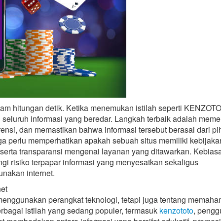
alam hitungan detik. Ketika menemukan istilah seperti KENZOT
seluruh informasi yang beredar. Langkah terbaik adalah meme
nsi, dan memastikan bahwa informasi tersebut berasal dari pi
juga perlu memperhatikan apakah sebuah situs memiliki kebijaka
p, serta transparansi mengenai layanan yang ditawarkan. Kebias
i risiko terpapar informasi yang menyesatkan sekaligus
nakan internet.
net
menggunakan perangkat teknologi, tetapi juga tentang memaha
berbagai istilah yang sedang populer, termasuk
kenzototo
, pengg