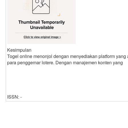
Kesimpulan
Togel online menonjol dengan menyediakan platform yang 
para penggemar lotere. Dengan manajemen konten yang
ISSN: -