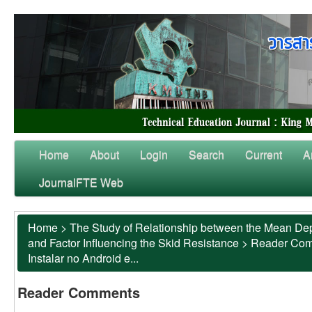
Home
About
Login
Search
Current
A
JournalFTE Web
Home
>
The Study of Relationship between the Mean Dep
and Factor Influencing the Skid Resistance
>
Reader Co
Instalar no Android e...
Reader Comments