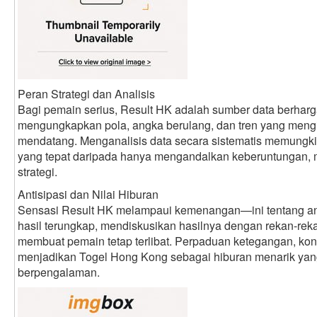
Peran Strategi dan Analisis
Bagi pemain serius, Result HK adalah sumber data berharga.
mengungkapkan pola, angka berulang, dan tren yang mengi
mendatang. Menganalisis data secara sistematis memungk
yang tepat daripada hanya mengandalkan keberuntungan
strategi.
Antisipasi dan Nilai Hiburan
Sensasi Result HK melampaui kemenangan—ini tentang ant
hasil terungkap, mendiskusikan hasilnya dengan rekan-rek
membuat pemain tetap terlibat. Perpaduan ketegangan, konek
menjadikan Togel Hong Kong sebagai hiburan menarik yan
berpengalaman.