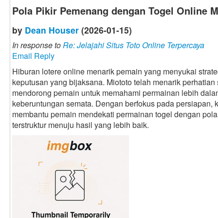
Pola Pikir Pemenang dengan Togel Online M
by
Dean Houser
(2026-01-15)
In response to
Re: Jelajahi Situs Toto Online Terpercaya
Email Reply
Hiburan lotere online menarik pemain yang menyukai strate
keputusan yang bijaksana. Miototo telah menarik perhatian 
mendorong pemain untuk memahami permainan lebih dala
keberuntungan semata. Dengan berfokus pada persiapan, ke
membantu pemain mendekati permainan togel dengan pola pik
terstruktur menuju hasil yang lebih baik.