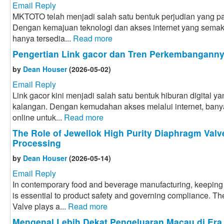
Email Reply
MKTOTO telah menjadi salah satu bentuk perjudian yang palin
Dengan kemajuan teknologi dan akses internet yang semaki
hanya tersedia...
Read more
Pengertian Link gacor dan Tren Perkembangann
by
Dean Houser
(2026-05-02)
Email Reply
Link gacor kini menjadi salah satu bentuk hiburan digital y
kalangan. Dengan kemudahan akses melalui internet, banya
online untuk...
Read more
The Role of Jewellok High Purity Diaphragm Valv
Processing
by
Dean Houser
(2026-05-14)
Email Reply
In contemporary food and beverage manufacturing, keeping st
is essential to product safety and governing compliance. T
Valve plays a...
Read more
Mengenal Lebih Dekat Pengeluaran Macau di Era 