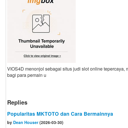
VIOS4D menonjol sebagai situs judi slot online tepercay
bagi para pemain u
Replies
Popularitas MKTOTO dan Cara Bermainnya
by
Dean Houser
(2026-03-30)