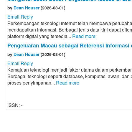
by
Dean Houser
(2026-08-01)
Email Reply
Perkembangan teknologi internet telah membawa perubaha
mendapatkan informasi. Berbagai jenis data kini dapat di
platform digital yang tersedia...
Read more
Pengeluaran Macau sebagai Referensi Informasi 
by
Dean Houser
(2026-08-01)
Email Reply
Kemajuan teknologi menjadi faktor utama dalam perkembanga
Berbagai teknologi seperti database, komputasi awan, dan 
proses penyimpanan...
Read more
ISSN: -