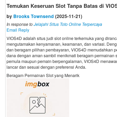
Temukan Keseruan Slot Tanpa Batas di VIO
by
Brooks Townsend
(2025-11-21)
In response to
Jelajahi Situs Toto Online Terpercaya
Email Reply
VIOS4D adalah situs judi slot online terkemuka yang dira
mengutamakan kenyamanan, keamanan, dan variasi. Deng
dan beragam pilihan pembayaran, VIOS4D memudahkan pe
dana dengan aman sambil menikmati beragam permainan sl
pemula maupun pemain berpengalaman, VIOS4D menawar
lancar dan sesuai dengan preferensi Anda.
Beragam Permainan Slot yang Menarik