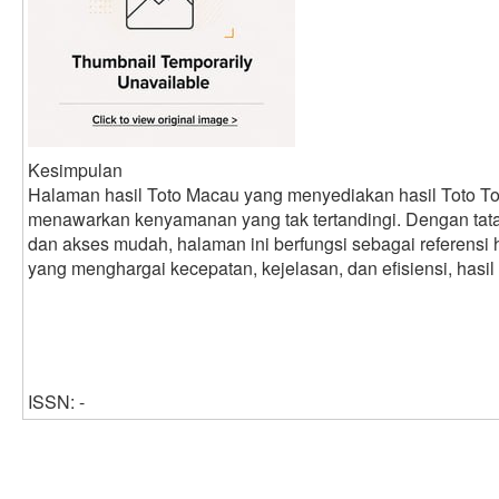
Kesimpulan
Halaman hasil Toto Macau yang menyediakan hasil Toto To
menawarkan kenyamanan yang tak tertandingi. Dengan tata 
dan akses mudah, halaman ini berfungsi sebagai referensi 
yang menghargai kecepatan, kejelasan, dan efisiensi, hasil
ISSN: -