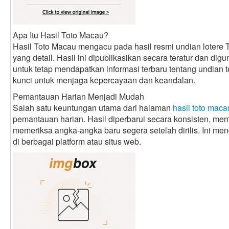
Apa Itu Hasil Toto Macau?
Hasil Toto Macau mengacu pada hasil resmi undian lotere 
yang detail. Hasil ini dipublikasikan secara teratur dan di
untuk tetap mendapatkan informasi terbaru tentang undian 
kunci untuk menjaga kepercayaan dan keandalan.
Pemantauan Harian Menjadi Mudah
Salah satu keuntungan utama dari halaman
hasil toto maca
pemantauan harian. Hasil diperbarui secara konsisten, m
memeriksa angka-angka baru segera setelah dirilis. Ini m
di berbagai platform atau situs web.