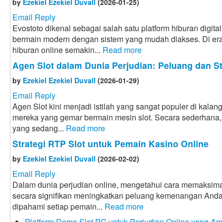
by
Ezekiel Ezekiel Duvall
(2026-01-25)
Email Reply
Evostoto dikenal sebagai salah satu platform hiburan dig
bermain modern dengan sistem yang mudah diakses. Di era d
hiburan online semakin...
Read more
Agen Slot dalam Dunia Perjudian: Peluang dan St
by
Ezekiel Ezekiel Duvall
(2026-01-29)
Email Reply
Agen Slot kini menjadi istilah yang sangat populer di kalan
mereka yang gemar bermain mesin slot. Secara sederhana,
yang sedang...
Read more
Strategi RTP Slot untuk Pemain Kasino Online
by
Ezekiel Ezekiel Duvall
(2026-02-02)
Email Reply
Dalam dunia perjudian online, mengetahui cara memaksim
secara signifikan meningkatkan peluang kemenangan Anda. 
dipahami setiap pemain...
Read more
Platform Demo Slot PG untuk Perjudian Online yang A