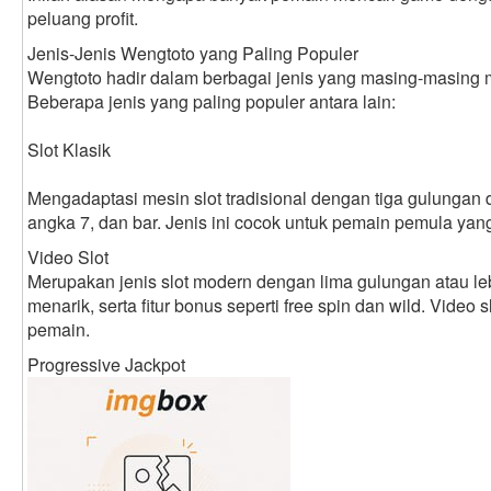
peluang profit.
Jenis-Jenis Wengtoto yang Paling Populer
Wengtoto hadir dalam berbagai jenis yang masing-masin
Beberapa jenis yang paling populer antara lain:
Slot Klasik
Mengadaptasi mesin slot tradisional dengan tiga gulungan 
angka 7, dan bar. Jenis ini cocok untuk pemain pemula ya
Video Slot
Merupakan jenis slot modern dengan lima gulungan atau leb
menarik, serta fitur bonus seperti free spin dan wild. Video 
pemain.
Progressive Jackpot