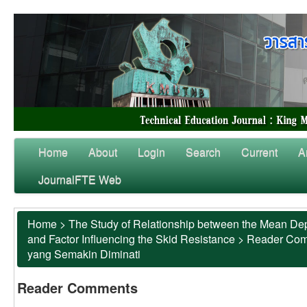
Home
About
Login
Search
Current
A
JournalFTE Web
Home
>
The Study of Relationship between the Mean Dep
and Factor Influencing the Skid Resistance
>
Reader Co
yang Semakin Diminati
Reader Comments